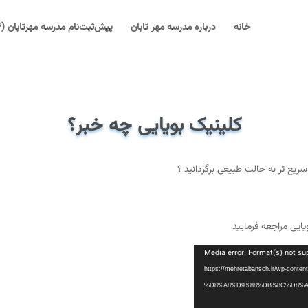
خانه
درباره مدرسه مهر تابان
پیش‌ثبت‌نام مدرسه مهرتابان (۱۴۰۶-۱۴۰۵)
کلینیک بویایی چه خبر؟
سریع تر به حالت طبیعی برگردانید ؟
ایی مراجعه فرمایید
Media error: Format(s) not su
https://mehretabansch.ir/wp-conten-
%D8%A8%D9%88%DB%8C%D8%A