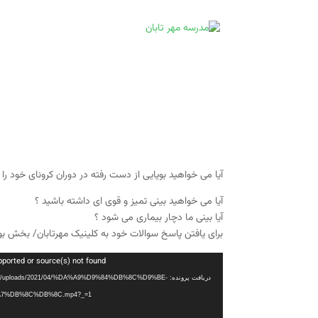
آیا
می خواهید بویایی از دست رفته در دوران کرونای خود را 
آیا می خواهید بینی تمیز و قوی ای داشته باشید ؟
آیا بینی ما دچار بیماری می شود ؟
برای یافتن پاسخ سوالات خود به کلینیک مهرتابان/ بخش بوی
نمایشگر
pported or source(s) not found
ویدیو
دریافت پرونده: t/uploads/2021/04/%DA%A9%D9%84%DB%8C%D9%BE
7%DB%8C%DB%8C.mp4?_=1