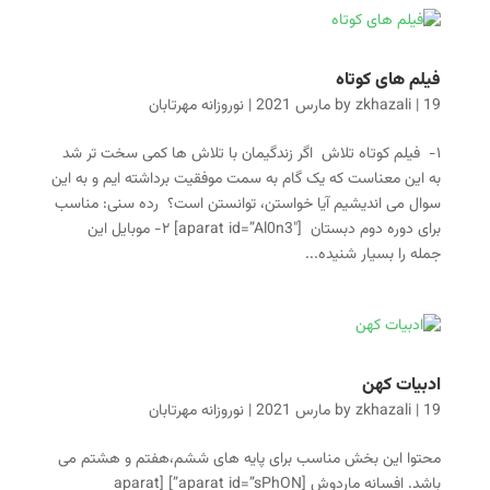
فیلم های کوتاه
19 مارس 2021
|
zkhazali
by
|
نوروزانه مهرتابان
۱- فیلم کوتاه تلاش اگر زندگیمان با تلاش ها کمی سخت تر شد
به این معناست که یک گام به سمت موفقیت برداشته ایم و به این
سوال می اندیشیم آیا خواستن، توانستن است؟ رده سنی: مناسب
برای دوره دوم دبستان [aparat id=”Al0n3″] ۲- موبایل این
جمله را بسیار شنیده...
ادبیات کهن
19 مارس 2021
|
zkhazali
by
|
نوروزانه مهرتابان
محتوا این بخش مناسب برای پایه های ششم،هفتم و هشتم می
باشد. افسانه ماردوش [aparat id=”sPhON”] [aparat