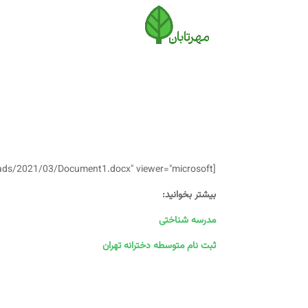
[embeddoc url="https://mehretabansch.ir/wp-content/uploads/2021/03/Document1.docx" viewer="microsoft"]
بیشتر بخوانید:
مدرسه شناختی
ثبت نام متوسطه دخترانه تهران