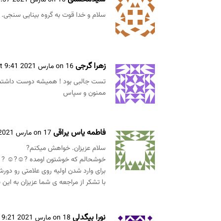
on 16 مارس 2021 at 9:37 ق.ظ
سلام و خدا قوت به گروه بینایی سنجی. 
زهرا گرجی
on 16 مارس 2021 at 9:41 ب.ظ
تست جالبی بود ! همیشه دوست داشتم ب
ممنون و سپاس
فاطمه یاس یراقی
on 17 مارس 2021 at 9:56 ب.ظ
سلام عزیزان. خواهش میکنم?
خوشحالم که خوشتون اومده ?☺️?☺️ ?
برای وارد شدن اولیه روی علامتی رو دور
با تشکر از مراجعه ی شما عزیزان به این
نورا بیگدلی
on 18 مارس 2021 at 9:21 ق.ظ