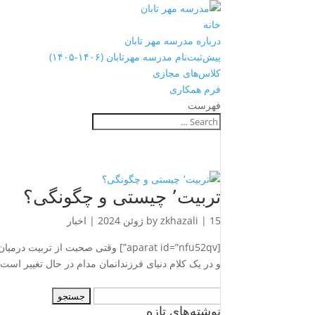
خانه
درباره مدرسه مهر تابان
پیش‌ثبت‌نام مدرسه مهرتابان (۱۴۰۶-۱۴۰۵)
کلاس‌های مجازی
فرم همکاری
فهرست
تربیت٬ چیستی و چگونگی؟
15 ژوئن 2024
|
zkhazali
by
|
اخبار
[aparat id=”nfu52qv”] وقتی صحبت از ت
و در‌‌ یک کلام دنیای فرزندانمان مدام در حال تغییر است و
جستجو
نوشته‌های تازه
برای: