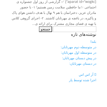
[aparat id=”wogkc”] ✅ گزارشی از روز اول جشنواره ی
اجتماعی ✨ما حافظین سلامت زمین هستیم! ۱- با حضور
مادران عزیز، دخترانمان با هم ۹ نهال با هدف داشتن هوای پاک
و پاکیزه، در باغچه ی مهرتابان کاشتند. ۲- اجرای گروهی کلاس
با تهیه ی فضای مجازی مشترک برای ارائه ی...
جستجو
نوشته‌های تازه
برای:
بلندا
در متوسطه دوم مهرتابان:
در متوسطه اول مهرتابان:
در پیش دبستان مهرتابان:
در دبستان مهرتابان:
آر اس اس
اجرا شده توسط پاز