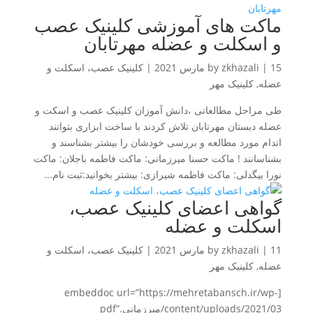
ماکت های آموزشی کلینیک عصب
و اسکلت و عضله مهرتابان
15 مارس 2021
|
zkhazali
by
|
کلینیک عصب، اسکلت و
عضله
,
کلینیک مهر
طی مراحل مطالعاتی ،دانش آموزان کلینیک عصب و اسکت و
عضله دبستان مهرتابان تلاش کردند با ساخت ابزاری بتوانند
اندام مورد مطالعه و بررسی خودشان را بیشتر بشناسند و
بشناسانند ! ماکت حسنا میرزمانی: ماکت فاطمه باجلان: ماکت
نورا بیگدلی: ماکت فاطمه شیرازی: بیشتر بخوانید:ثبت نام...
گواهی اعضای کلینیک عصب،
اسکلت و عضله
11 مارس 2021
|
zkhazali
by
|
کلینیک عصب، اسکلت و
عضله
,
کلینیک مهر
[embeddoc url=”https://mehretabansch.ir/wp-
content/uploads/2021/03/میرزمانی.pdf”