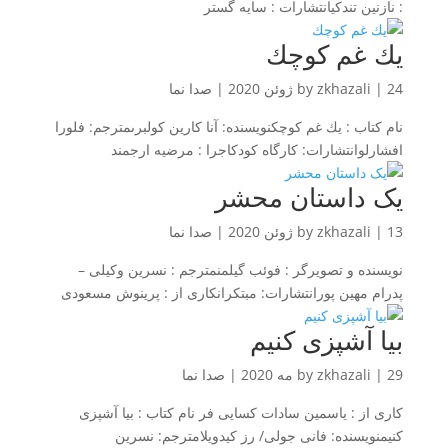
: نازنین تندکیانتشارات : سایه گستر
يك غم كوچك
24 ژوئن 2020
|
zkhazali
by
|
صدا نما
نام كتاب : يك غم كوچكنويسنده: آنا كارين كولبرىمترجم: فلورا
افشارلوانتشارات: كارگاه كودكاجرا : مرضيه ارجمند
یک داستان محشر
13 ژوئن 2020
|
zkhazali
by
|
صدا نما
نویسنده و تصویرگر : فوئب گیلمنمترجم : نسرین وکیلی –
پدرام مهین پورانتشارات: مبتکرانکاری از : پرینوش مسعودی
بيا آشپزى كنيم
29 مه 2020
|
zkhazali
by
|
صدا نما
كارى از : ياسمين سادات كسايى فر نام كتاب : بيا آشپزى
كنيمنويسنده: فانى جولى/ رز كيدويلامترجم: نسرين