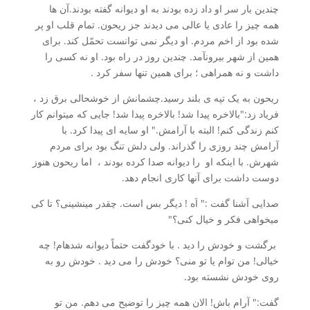
چندین بار سر او داد زده بودند به او دیوانه گفته بودند.آن ­ها
همه چیز را عادی یا عالی می دیدند جز ریحون. تمام قلب او پر
شده بود از اخم مردم. او دیگر نمی ­توانست تحمّل ­کند. برای
همین از شهر بیرون­آمد. چندین روز در راه بود. او نه ­کسی را
داشت و نه همراهی ؛ برای همین تنها سفر کرد .
ریحون به یک تپه ­ی بلند رسید.چشمانش از خوشحالی برق زد ،
فریاد زد:"بالاخره پیدا شد! بالاخره پیدا شد! جایی که می­توانم ­کار
کنم زندگی ­کنم! البته با آرامش." او سایه ­ای پیدا کرد. با
آرامش چند روزی را گذراند. ولی دلش­ تنگ بود برای مردم
شهرش. با این­که او را دیوانه صدا کرده بودند ، اما ریحون هنوز
دوست داشت برای آنها کاری انجام دهد.
صدایی ­آشنا گفت :" اَه ! دیگر بس است. چقدر می­نشینی؟ تا کی
می­خواهی فکر و خیال کنی؟"
برگشت و خودش را دید . با خودگفت حتماً دیوانه شده­ام! چه
خیالی! من توام یا تو منی؟ خودش را می دید . خودش رو به
روی خودش نشسته بود.
گفت:" آرام باش! الان همه چیز را توضیح می دهم. من تو