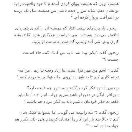
هستم، تویی که همیشه پنهان­ کردی­ آمده­ام تا خود واقعیت را به
تو نشان دهم. شاید من را دیده باشی من همیشه مثل یک پرنده
در اطرافت پرواز کرده ­ام. "
ریحون یاد پرنده­ای سفید افتاد که همیشه آن را لبه ­ی پنچره­ ی
اتاقش می ­دید. همیشه می­ خواست نزدیکش شود امّا همیشه
کاری پیش می آمد و نمی­ گذاشت به سمت او برود.
ریحون گفت:"یکی پیدا شد تا به من کمک کند. حالا اسمت
چیست ؟"
گفت:" اسم من مهرافزا است. بیا زیاد وقت نداریم . من می­
توانم کاری کنم تا به شَهرت بروی. ما می­توانیم به مردم کنیم."
ریحون با خود فکر کرد برگشتن به شهر چه فایده دارد؟
مهرافزا انگار در ذهن او باشد سریع جواب او را داد:" ما نباید
فقط به فکر خودمان باشیم باید به فکر مردم هم باشیم!"
ریحون گفت :" بله راست می گویی. اما­ نمی­توانم کمک شان
کنم تا حالا صد بار این کار را امتحان کرده­ام ولی حتّی یکبار هم
جواب نداده است."