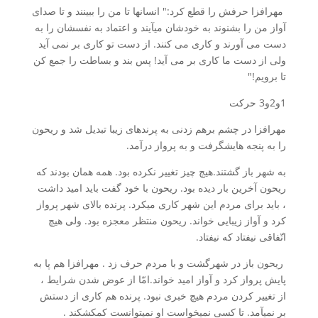
مهرافزا حرفش را قطع کرد:" انسان­ها تا من را ببینند و تا صدای
آواز من را بشنوند به خودشان می­آیند و اعتماد به نفسشان را به
دست می آورند و کاری می کنند. از دست تو کاری بر نمی آید
ولی از دست ما کاری بر می آید! پس بند و بساطت را جمع کن
تا برویم!"
1و2و3 حرکت
مهرافزا در چشم برهم زدنی به پرنده­ای زیبا تبدیل شد و ریحون
را به پنجه ­هایش­گرفت و به پرواز درآمد.
به شهر باز گشتند.هیچ چیز تغییر نکرده بود. همه همان بودند که
ریحون آخرین بار دیده بود. ریحون با خود گفت باید امید داشت
، باید برای مردم این شهر کاری می­کرد. پرنده بالای شهر پرواز
کرد و آواز زیبایی خواند. ریحون منتظر معجزه بود. ولی هیچ
اتّفاقی نیفتاد که نیفتاد.
ریحون باز در شهرگشت و با مردم حرف زد . مهرافزا هم پا به
پایش پرواز کرد و آواز امید خواند.امّا از عوض شدن شرایط ،
از تغییر کردن مردم هیچ خبری نبود. پرنده هم کاری از دستش
بر نمی­آمد. تا کسی نمی­خواست او نمی­توانست کمکش­کند .