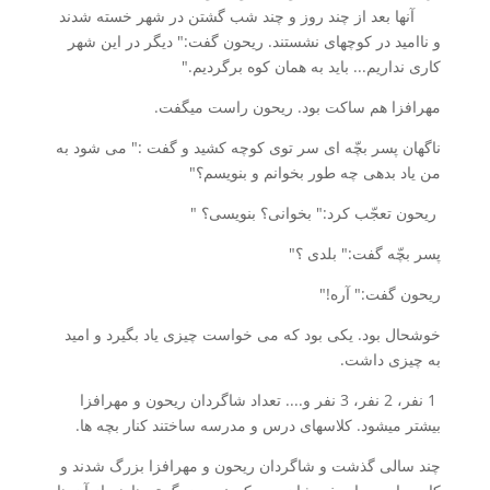
آن­ها بعد از چند روز و چند شب گشتن در شهر خسته شدند
و ناامید در کوچه­ای نشستند. ریحون گفت:" دیگر در این شهر
کاری نداریم... باید به همان کوه برگردیم."
مهرافزا هم ساکت بود. ریحون راست می­گفت.
ناگهان پسر بچّه ای سر توی کوچه کشید و گفت :" می شود به
من یاد بدهی چه طور بخوانم و بنویسم؟"
ریحون تعجّب کرد:" بخوانی؟ بنویسی؟ "
پسر بچّه گفت:" بلدی ؟"
ریحون گفت:" آره!"
خوشحال بود. یکی بود که می خواست چیزی یاد بگیرد و امید
به چیزی داشت.
1 نفر، 2 نفر، 3 نفر و.... تعداد شاگردان ریحون و مهرافزا
بیشتر می­شود. کلاس­های درس و مدرسه ساختند کنار بچه­ ها.
چند سالی ­گذشت و شاگردان ریحون و مهرافزا بزرگ شدند و