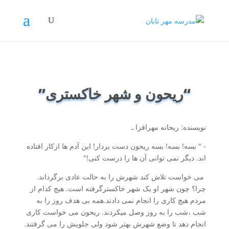
“ریحون و شهر خاکستری”
نویسنده: ریحانه مهرافزا ـ‌
- " بسه! بسه! بسه ریحون دست بردار! این­ آدم­ ها ازکار افتاده
­اند. دیگر نمی ­توانی آن­ ها را درست کنی!"
می­ خواست تلاش ­کند شهرش را به حالت عادی برگرداند.
چرا؟ چون شهر او یک شهر خاکسترگرفته است. هیچ ­کدام از
مردم هیچ­ کاری را انجام نمی ­دادند.همه بی ­هدف روز را به
شب­ ،شب را به روز وصل می­کردند. ریحون می­ خواست کاری
انجام دهد تا وضع شهرش بهتر شود ولی جلویش را می ­گرفتند.