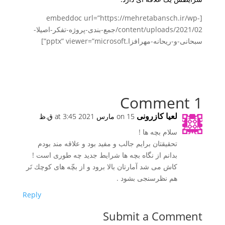
[embeddoc url=”https://mehretabansch.ir/wp-
content/uploads/2021/02/جمع-بندی-پروژه-تفکر-اصیلا-
سبحانی-و-ریحانه-مهرافزا.pptx” viewer=”microsoft”]
1 Comment
لعيا كازرونى
on 15 مارس 2021 at 3:45 ق.ظ
سلام بچه ها !
تحقيقتان برايم جالب و مفيد بود و علاقه مند بودم
بدانم از نگاه بچه ها شرايط جديد چه طورى است !
كاش مى شد آمارتان بالا برود و از بچّه هاى كوچك تَر
هم نظرسنجى بشود .
Reply
Submit a Comment