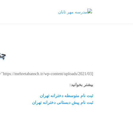
چن
[embeddoc url="https://mehretabansch.ir/wp-content/uploads/2021/03/چند-نکته-برای-طراوت-و-زیبایی-شما.pptx" viewer="microsoft"]
بیشتر بخوانید:
ثبت نام متوسطه دخترانه تهران
ثبت نام پیش دبستانی دخترانه تهران