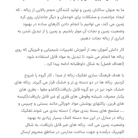
ما به عنوان ساکنان زمین و تولید کنندگان حجم بالایی از زباله ، که
ایجاد مزاحمت و مشکلات برای خودمان و دیگر جانداران روی کره
زمین می کند، می توانیم با انجام دادن کارهای ساده در بهبود
وضعیت زمین و نجات آن موثر باشیم. و زمین را از تبدیل شدن به
انباری از زباله نجات دهیم.
کار دانش آموزان بعد از آموزش تغییرات شیمیایی و فیزیکی که روی
زباله ها انجام می شود تا تبدیل به مواد قابل استفاده شود
(اهداف فصل) به شکل داوطلبانه ادامه پیدا کرد .
با هدف فرهنگ سازی تفکیک زباله از مبدا ، کار گروه را شروع
کردیم. زباله ها در دو دسته ی تر و خشک قرار می گیرند. زباله های
خشک خود نیز در دو گروه قابل بازیافت(کاغذو مقوا ، بطری های
یکبار مصرف، شیشه وقوطی های فلزی )و غیر قابل بازیافت(کیسه
های فریزر، پاکتهای پوشش مواد خوراکی مانند بستنی و چیپس و
…، مشمع های بسته بندی مواد ) دسته بندی می شوند.تفکیک
زباله در منازل در این سه دسته کمک بسیار زیادی به بهبود
وضعیت زمین می کند. زباله های غیر قابل بازیافت، به شکل
اکوبریک درآمده و جهت ساخت مدارس در مناطق محروم ارسال