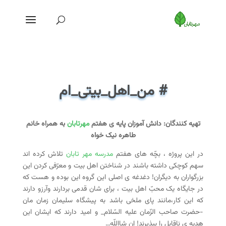
# من_اهل_بیتی_ام
تهیه کنندگان: دانش آموزان پایه ی هفتم
مهرتابان
به همراه خانم
طاهره نیک خواه
در این پروژه ، بچّه های هفتم
مدرسه مهر تابان
تلاش کرده اند
سهم کوچکی داشته باشند در شناختن اهل بیت و معرّفی کردن این
بزرگواران به دیگران! دغدغه ی اصلی این گروه این بوده و هست که
در جایگاه یک محبّ اهل بیت ، برای شان قدمی بردارند وآرزو دارند
که این کار،مانند پای ملخی باشد به پیشگاه سلیمان زمان مان
-حضرت صاحب الزّمان علیه السّلام_ و امید دارند که ایشان این
هدیه ی ناقابل را بپذیرند! ان شااللّه…