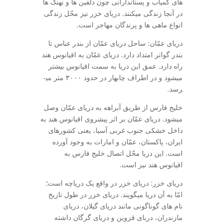
های کمیاب و پستاندارانی چون دلفین­ ها و نهنگ­ ها
در آن­جا زندگی می­کنند. دریای خزر نیز محّل زندگی
انواع ماهی­ ها و پرندگان مهاجر است.
دریای عمّان: ساحل دریای عمّان از بندر عباس تا
بندر گواتر امتداد دارد. دریای عمّان به اقیانوس هند
راه دارد. عمق این دریا به سمت اقیانوس بیشتر
می­شود و در اطراف چابهار در حدود ۳۰۰۰ متر می­
رسد.
خلیج فارس از طریق آبراهه به دریای عمّان وصل
می­شود. دریای عمّان بر اثر پیشروی اقیانوس هند به
داخل خشکی جنوب غربی آسیا، یعنی کشورهای
ایران، پاکستان، عمّان و امارات به وجود آورده
است. این دریا محّل اتصال خلیج فارس به
اقیانوس هند نیز است.
دریای خزر: دریای خزر در واقع یک دریاچه است؛
امّا به آن دریا می­گویند. دریای خزر در طول تاریخ
نام­ های گوناگونی مانند دریای گیلان، دریای
مازندران، دربای قزوین و دریای گرگان داشته