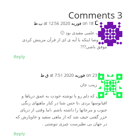
3 Comments
زِیســٰا
on 18 فوریه 2020 at 12:56 ب.ظ
مطلب علمی مفیدی بود 🙂
مخصوصا اینکه با آیه ی ای از قرآن مزینش کردی
موفق باشی???
Reply
زهرا
on 23 فوریه 2020 at 7:51 ق.ظ
سلام زینب جان
ممنون که دلم رو با نوشته خودت به عمق دریاها و
اقیانوسها بردی ،تا حس شنا در کنار ماهیهای رنگی
جنوب و مرجانها را داشته باشم ،اما وقتی از دریای
خزر گفتی حیف شد که از ماهی سفید و خاویارش که
در جهان بی نظیرست چیزی ننوشتی .
Reply