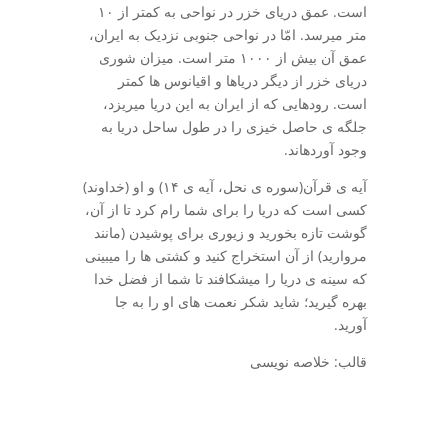
است. عمق دریای خزر در نواحی به کم­تر از ۱۰
متر می­رسد. امّا در نواحی جنوبی نزدیک به ایران،
عمق آن بیش از ۱۰۰۰ متر است. میزان شوری
دریای خزر از دیگر دریاها و اقیانوس­ ها کم­تر
است. رودهایی که از ایران به این دریا می­ریزد،
جلگه­ ی حاصل خیزی را در طول ساحل دریا به
وجود آورده­اند.
آیه­ ی قرآن(سوره­ ی نحل، آیه­ ی ۱۴) و او (خداوند)
کسی است که دریا را برای شما رام کرد تا از آن،
گوشت تازه بخورید و زیوری برای پوشیدن (مانند
مروارید) از آن استخراج کنید و کشتی ­ها را می­بینی
که سینه ­ی دریا را می­شکافند تا شما از فضل خدا
بهره گیرید؛ شاید شکر نعمت­ های او را به جا
آورید.
قالب: خلاصه نویسی