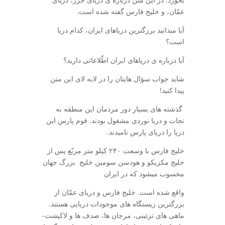
عمّان، و خلیج فارس گفته شده است.
آیا می­دانید برزگترین دریاهای ایران، کدام دریا
است؟
آیا درباره­ ی دریاهای ایران اطّلاعاتی دارید؟
شاید جواب سؤال­ هایتان را در لابه ­لای این متن
پیدا کنید!
گذشته­ های بسیار دور مردمان این منطقه به
نجات و دریا نوردی مشغول بودند. قوم پارس این
دریا را دریای پارس نامیدند.
خلیج فارس با وسعت ۲۴۰ کیلو متر مربّع پس از
خلیج مکزیکو و هودسن سومین خلیح بزرگ جهان
محسوب می­شود که در ایران
واقع شده است. خلیج فارس و دریای عمّان از
بزرگترین زیستگاه ­های موجودات دریایی هستند.
ماهی­ های تزئینی، مرجان ­ها، صدف­ ها و لاک­پشت­