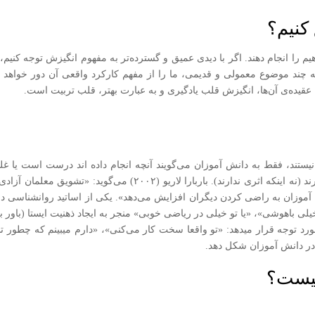
کنیم؟
م را انجام دهند. اگر با دیدی عمیق و گسترده‌تر به مفهوم انگیزش توجه کنیم،
ه چند موضوع معمولی و قدیمی، ما را از مفهم کارکرد واقعی آن دور خواهد
ه عقیده‌ی آن‌ها، انگیزش قلب یادگیری و به عبارت بهتر، قلب تربیت است.
یستند، فقط به دانش آموزان می‌گویند آنچه انجام داده اند درست است یا غلط.
می‌گویند چنین تشویق‌هایی اثر زیان باری بر یادگیری دارند (نه اینکه اث
موزان به راضی کردن دیگران افزایش می‌دهد». یکی از اساتید روانشناسی دا
ی باهوشی»، «یا تو خیلی در ریاضی خوبی» منجر به ایجاد ذهنیت ایستا (باور به
ورد توجه قرار میدهد: «تو واقعا سخت کار می‌کنی»، «دارم میبینم که چطور ت
ا در دانش آموزان شکل دهد.
چیست؟