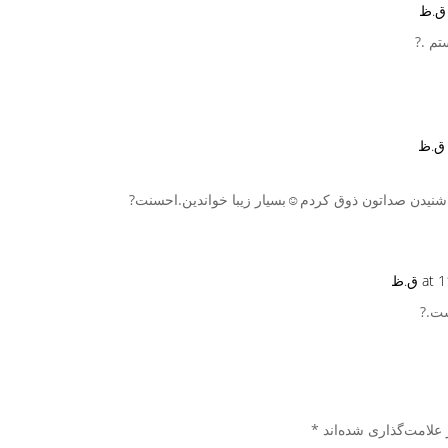
تم .?
 شنیدن صداتون ذوق کردم☺️بسیار زیبا خواندین.احسنت?
ست.?
 علامت‌گذاری شده‌اند
*