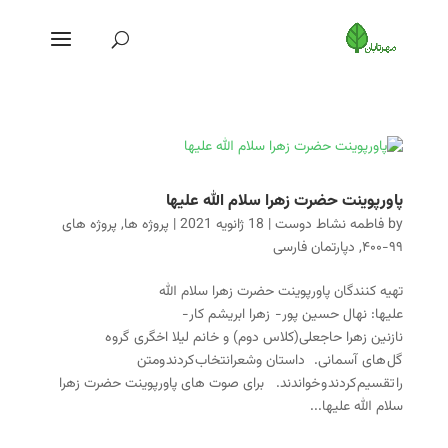
پاورپوینت حضرت زهرا سلام الله علیها
by
فاطمه نشاط دوست
|
18 ژانویه 2021
|
پروژه ها
,
پروژه های
۹۹-۴۰۰
,
دپارتمان فارسی
تهیه کنندگان پاورپوینت حضرت زهرا سلام الله
علیها: نهال حسین پور- زهرا ابریشم کار-
نازنین زهرا حاجعلی(کلاس دوم) و خانم لیلا اخگری گروه
گل های آسمانی. داستان وشعرانتخاب کردند ومتن
را تقسیم کردند و خواندند. برای صوت های پاورپوینت حضرت زهرا
سلام الله علیها...