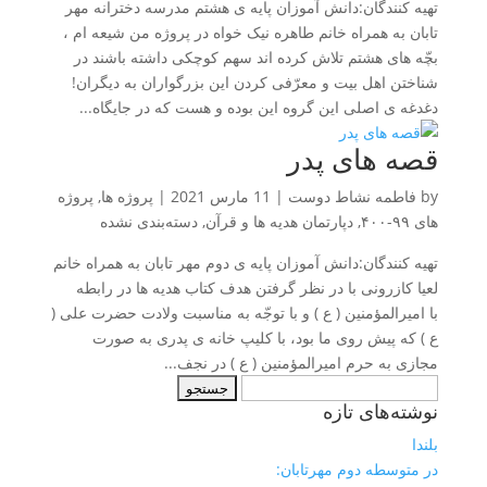
تهیه کنندگان:دانش آموزان پایه ی هشتم مدرسه دخترانه مهر
تابان به همراه خانم طاهره نیک خواه در پروژه من شیعه ام ،
بچّه های هشتم تلاش کرده اند سهم کوچکی داشته باشند در
شناختن اهل بیت و معرّفی کردن این بزرگواران به دیگران!
دغدغه ی اصلی این گروه این بوده و هست که در جایگاه...
قصه های پدر
by
فاطمه نشاط دوست
|
11 مارس 2021
|
پروژه ها
,
پروژه
های ۹۹-۴۰۰
,
دپارتمان هدیه ها و قرآن
,
دسته‌بندی نشده
تهیه کنندگان:دانش آموزان پایه ی دوم مهر تابان به همراه خانم
لعیا کازرونی با در نظر گرفتن هدف کتاب هدیه ها در رابطه
با امیرالمؤمنین ( ع ) و با توجّه به مناسبت ولادت حضرت علی (
ع ) که پیش روی ما بود، با کلیپ خانه ی پدری به صورت
مجازی به حرم امیرالمؤمنین ( ع ) در نجف...
جستجو
نوشته‌های تازه
برای:
بلندا
در متوسطه دوم مهرتابان: