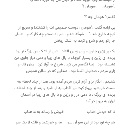
از دوستانم وارد کوچه شد . از دیدن من جا خورد . داد زد
:"هومان! هومان !"
گفتم:" هومان چه ؟"
بی اراده گفت :"هومان ،دوست صمیمی ات را کشتند! و سریع از
کوچه خارج شد ." شوکّه شدم . نمی دانستم چه کار کنم . همان
جا زانو زدم و شروع کردم به اشک ریختن .
یک پر زرّین جلوی من بر زمین افتاد . کمی از اشک من بزرگ تر بود .
پرنده ای زرّین و بسیار کوچک با بال های زیبا و دمی دراز جلوی من
نشسته بود . زیبا نگاهم می کرد . شروع به آواز کرد . میان ناله و
زاری مردم ، صدایش آشنا بود . صدایی که در سالن عمومی
شنیدم . انگار برای آرام کردن مردم آمده بود. بعد از چند لحظه ،به
سمت خورشید پرواز کرد؛ نور آفتاب به او تابید و بعد از چند لحظه ،
پرنده ای بزرگ ، با دمی دراز و زرّین و با بال های زیبا در آسمان
ایران به پرواز در آمد.
تا که دیدش آفتاب خبرش را رساند به ماهتاب
هر چه نور بود از این سو آن سو مه و خورشید و فلک از یک سو