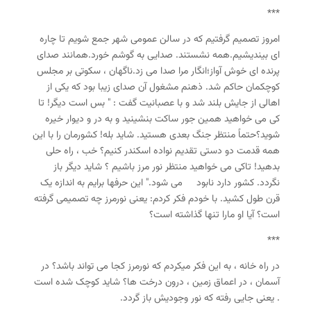
***
امروز تصمیم گرفتیم که در سالن عمومی شهر جمع شویم تا چاره
ای بیندیشیم.همه نشستند. صدایی به گوشم خورد.همانند صدای
پرنده ای خوش آواز؛انگار مرا صدا می زد.ناگهان ، سکوتی بر مجلس
کوچکمان حاکم شد. ذهنم مشغول آن صدای زیبا بود که یکی از
اهالی از جایش بلند شد و با عصبانیت گفت : " بس است دیگر! تا
کی می خواهید همین جور ساکت بنشینید و به در و دیوار خیره
شوید؟حتماً منتظر جنگ بعدی هستید. شاید بله! کشورمان را با این
همه قدمت دو دستی تقدیم نواده اسکندر کنیم؟ خب ، راه حلی
بدهید! تاکی می خواهید منتظر نور مرز باشیم ؟ شاید دیگر باز
نگردد. کشور دارد نابود می شود." این حرف­ها برایم به اندازه یک
قرن طول کشید. با خودم فکر کردم: یعنی نورمرز چه تصمیمی گرفته
است؟ آیا او مارا تنها گذاشته است؟
***
در راه خانه ، به این فکر می­کردم که نورمرز کجا می تواند باشد؟ در
آسمان ، در اعماق زمین ، درون درخت ها؟ شاید کوچک شده است
. یعنی جایی رفته که نور وجودیش باز گردد.