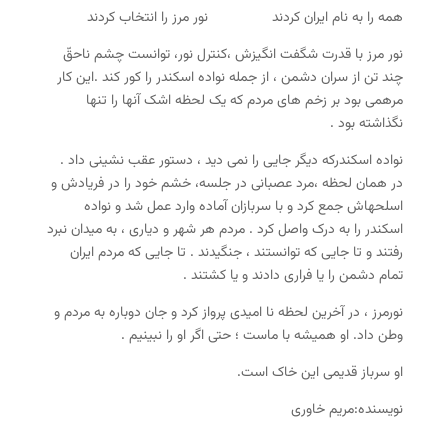
همه را به نام ایران کردند نور مرز را انتخاب کردند
نور مرز با قدرت شگفت انگیزش ،کنترل نور، توانست چشم ناحقّ
چند تن از سران دشمن ، از جمله نواده اسکندر را کور کند .این کار
مرهمی بود بر زخم های مردم که یک لحظه اشک آنها را تنها
نگذاشته بود .
نواده اسکندرکه دیگر جایی را نمی دید ، دستور عقب نشینی داد .
در همان لحظه ،مرد عصبانی در جلسه، خشم خود را در فریادش و
اسلحه­اش جمع کرد و با سربازان آماده وارد عمل شد و نواده
اسکندر را به درک واصل کرد . مردم هر شهر و دیاری ، به میدان نبرد
رفتند و تا جایی که توانستند ، جنگیدند . تا جایی که مردم ایران
تمام دشمن را یا فراری دادند و یا کشتند .
نورمرز ، در آخرین لحظه نا امیدی پرواز کرد و جان دوباره به مردم و
وطن داد. او همیشه با ماست ؛ حتی اگر او را نبینیم .
او سرباز قدیمی این خاک است.
نویسنده:مریم خاوری